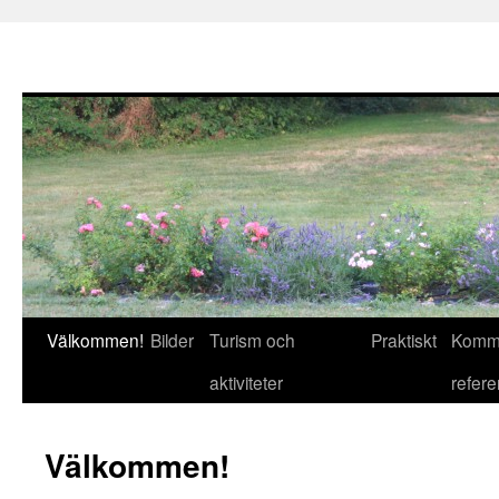
Välkommen!
Bilder
Turism och
Praktiskt
Komme
Gå
aktiviteter
refer
till
innehåll
Välkommen!