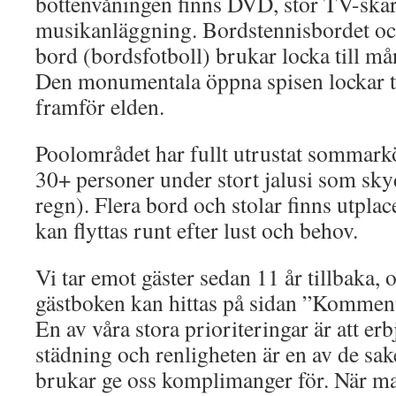
bottenvåningen finns DVD, stor TV-skä
musikanläggning. Bordstennisbordet och
bord (bordsfotboll) brukar locka till m
Den monumentala öppna spisen lockar ti
framför elden.
Poolområdet har fullt utrustat sommarkö
30+ personer under stort jalusi som sky
regn). Flera bord och stolar finns utplac
kan flyttas runt efter lust och behov.
Vi tar emot gäster sedan 11 år tillbaka, 
gästboken kan hittas på sidan ”Komment
En av våra stora prioriteringar är att er
städning och renligheten är en av de sak
brukar ge oss komplimanger för. När ma