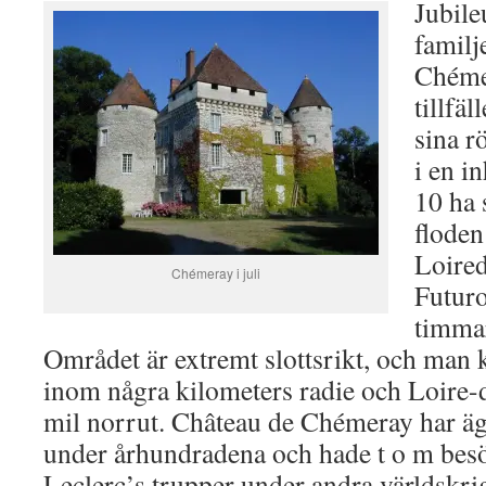
Jubile
familj
Chémer
tillfäl
sina rö
i en i
10 ha 
floden
Loired
Chémeray i juli
Futuro
timmar
Området är extremt slottsrikt, och man kan
inom några kilometers radie och Loire-d
mil norrut. Château de Chémeray har ägt
under århundradena och hade t o m bes
Leclerc’s trupper under andra världskrig