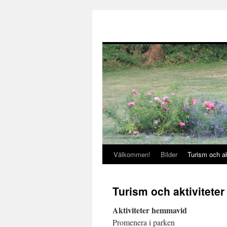
Välkommen!
Bilder
Turism och ak
Gå
till
Turism och aktiviteter
innehåll
Aktiviteter hemmavid
Promenera i parken