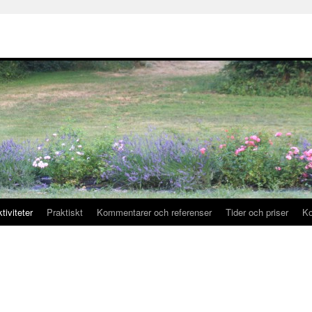
tiviteter
Praktiskt
Kommentarer och referenser
Tider och priser
Ko