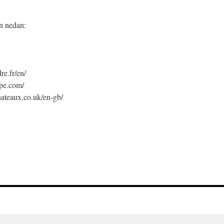
on nedan:
re.fr/en/
ope.com/
chateaux.co.uk/en-gb/