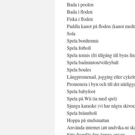
Bada i poolen
Bada i floden
Fiska i floden
Paddla kanot på floden (kanot medta
Sola
Spela bordtennis
Spela fotboll
Spela tennis (fri tillgång till byns f
Spela badminton/volleyball
Spela boules
Långpromenad, jogging eller cykeltur 
Promenera i byn och till det närlig
Spela babyfoot
Spela på Wii (ta med spel)
Sjunga karaoke (vi har några skivor,
Spela brännboll
Hoppa på studsmattan
Använda internet (att undvika-ni ska
Sitta framför den öppna spisen