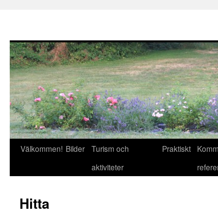
Välkommen!
Bilder
Turism och
Praktiskt
Komme
Gå
aktiviteter
refer
till
innehåll
Hitta